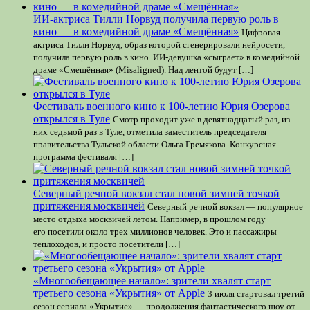
ИИ-актриса Тилли Норвуд получила первую роль в
кино — в комедийной драме «Смещённая»
Цифровая
актриса Тилли Норвуд, образ которой сгенерировали нейросети,
получила первую роль в кино. ИИ-девушка «сыграет» в комедийной
драме «Смещённая» (Misaligned). Над лентой будут […]
Фестиваль военного кино к 100-летию Юрия Озерова
открылся в Туле
Смотр проходит уже в девятнадцатый раз, из
них седьмой раз в Туле, отметила заместитель председателя
правительства Тульской области Ольга Гремякова. Конкурсная
программа фестиваля […]
Северный речной вокзал стал новой зимней точкой
притяжения москвичей
Северный речной вокзал — популярное
место отдыха москвичей летом. Например, в прошлом году
его посетили около трех миллионов человек. Это и пассажиры
теплоходов, и просто посетители […]
«Многообещающее начало»: зрители хвалят старт
третьего сезона «Укрытия» от Apple
3 июля стартовал третий
сезон сериала «Укрытие» — продолжения фантастического шоу от