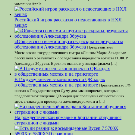
компании Apple.
Российский игрок рассказал о недостающих в НХЛ
вещах
«Общается со всеми и шутит»: раскрыты результаты
обследования Александра Збруева
Представители
Московского государственного театра «Ленком Марка Захарова»
рассказали о результатах обследования народного артиста РСФСР
Александра Збруева. Врачи не выявили у звезды фильма […]
В Госдуму внесен законопроект о QR-кодах
в общественных местах и на транспорте
Правительство РФ
внесло в Государственную Думу два законопроекта, которые
предполагают введение QR-кодов для посещения общественных
мест, а также для проезда на железнодорожном и […]
На рождественской ярмарке в Британии обрушился
аттракцион с людьми