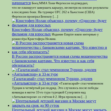
начинается
Боец ММА Тони Фергюсон подтвердил,
что не планирует завершать карьеру, несмотря на плохие результаты
в последних боях. На турнире UFC 262 в Хьюстоне (США)
Фергюсон проиграл Бенеилу […]
Кристофер Нолан объяснил, почему «Одиссея» будет
фильмом для взрослых
Издание Empire взяло интервью у
режиссёра Кристофера Нолана.
В России распространяется новая схема мошенничества
с банковскими картами. Что известно и как себя
обезопасить?
«Галатасарай» стал чемпионом Турции, одолев
«Антальяспор» в 33-м туре
«Галатасарай» стал чемпионом
Турции в четвёртый раз подряд. Это случилось после победы
команды в матче 33-го тура турецкой Суперлиги над
«Антальяспором» со счётом 4:2. Игра прошла на […]
Центральный детский магазин в Москве могут закрыть