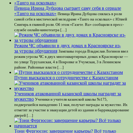
Певица Ирина Дубцова сыграет саму себя в сериале
«Танго на осколках»
Певица Ирина Дубцова снялась в роли
самой себя в мистической мелодраме «Танго на осколках» с Юлией
Снигирь в главной роли. Об этом «Газете. Ru» сообщили в пресс-
службе онлайн-кинотеатра […]
Режим ЧС объявили в двух домах в Красноярске из-
за угрозы обрушения
Замглавы города Владислав Логинов ввел
режим угрозы ЧС в двух многоквартирных домах в Красноярске —
по улице Туруханская, 4 в Покровке и Учумская, 3 в Ленинском
районе. Районные власти […]
Путин высказался о сотрудничестве с Казахстаном
Учеников атакованной казанской школы наградят за
мужество
Ученики и учителя казанской школы №175,
подвергшейся нападению 11 мая, получат награды за мужество. Их
отметят за участие в эвакуации детей из здания и баррикадирование
дверей […]
Тони Фергюсон: завершение карьеры? Всё только